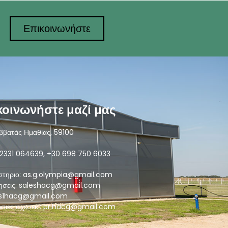
Επικοινωνήστε
κοινωνήστε μαζί μας
ββατάς Ημαθίας, 59100
2331 064639, +30 698 750 6033
στηριο: as.g.olympia@gmail.com
ησεις: saleshacg@gmail.com
es1hacg@gmail.com
σιες σχεσεις: pr.hacg@gmail.com