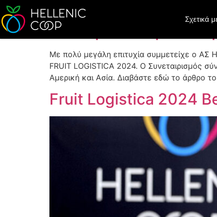
Άρθρο του veriotis.gr
Σχετικά μ
διεθνή έκθεση του Βε
Με πολύ μεγάλη επιτυχία συμμετείχε ο ΑΣ H
FRUIT LOGISTICA 2024. Ο Συνεταιρισμός σύν
Αμερική και Ασία. Διαβάστε εδώ το άρθρο του
Fruit Logistica 2024 Be