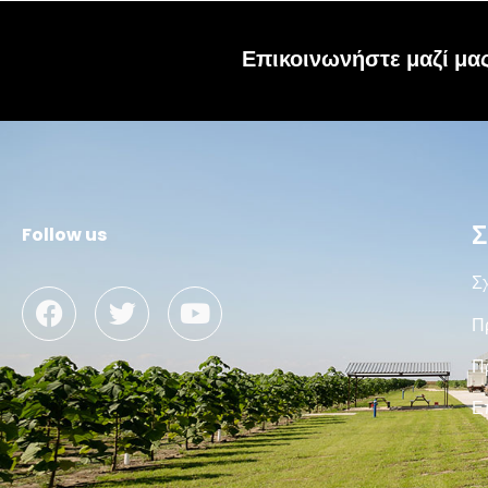
Επικοινωνήστε μαζί μα
Σ
Follow us
Σχ
Π
Π
Ε