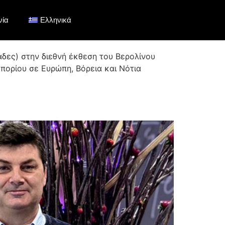
Σ HELLENIC COOP στην
νία
Ελληνικά
24
δες) στην διεθνή έκθεση του Βερολίνου
πορίου σε Ευρώπη, Βόρεια και Νότια