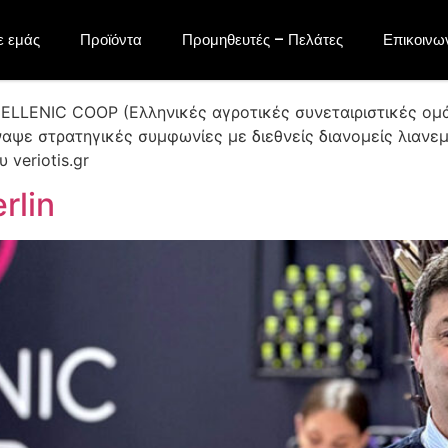
 για τη συμμετοχή στο του Α
ε εμάς
Προϊόντα
Προμηθευτές – Πελάτες
Επικοινω
ρολίνου FRUIT LOGISTICA 20
ELLENIC COOP (Ελληνικές αγροτικές συνεταιριστικές ομά
αψε στρατηγικές συμφωνίες με διεθνείς διανομείς λιανεμ
 veriotis.gr
rlin