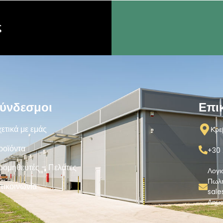
ς
ύνδεσμοι
Επι
ετικά με εμάς
Κρε
ροϊόντα
+30 
ρομηθευτές – Πελάτες
Λογι
Πωλ
πικοινωνία
sal
Δημο