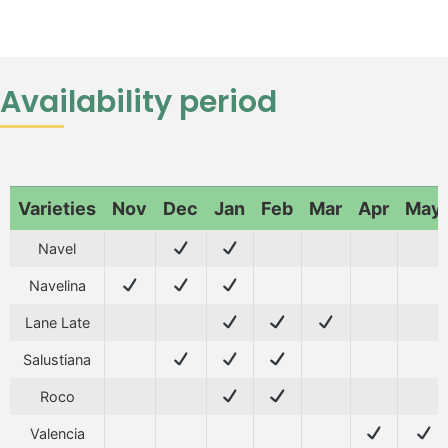
Availability period
Varieties
Nov
Dec
Jan
Feb
Mar
Apr
May
Navel
Navelina
Lane Late
Salustiana
Roco
Valencia