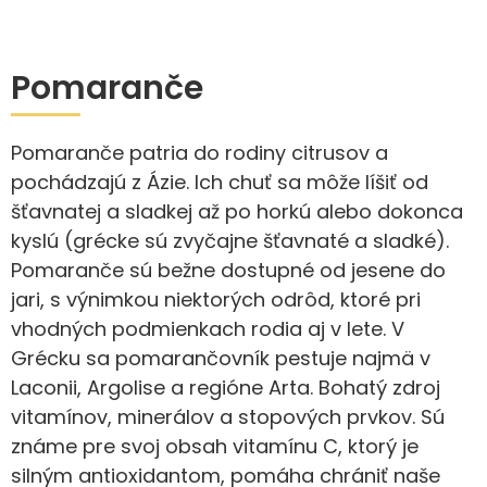
Pomaranče
Pomaranče patria do rodiny citrusov a
pochádzajú z Ázie. Ich chuť sa môže líšiť od
šťavnatej a sladkej až po horkú alebo dokonca
kyslú (grécke sú zvyčajne šťavnaté a sladké).
Pomaranče sú bežne dostupné od jesene do
jari, s výnimkou niektorých odrôd, ktoré pri
vhodných podmienkach rodia aj v lete. V
Grécku sa pomarančovník pestuje najmä v
Laconii, Argolise a regióne Arta. Bohatý zdroj
vitamínov, minerálov a stopových prvkov. Sú
známe pre svoj obsah vitamínu C, ktorý je
silným antioxidantom, pomáha chrániť naše