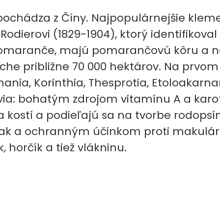
pochádza z Číny. Najpopulárnejšie kleme
ierovi (1829-1904), ktorý identifikoval
é pomaranče, majú pomarančovú kôru a 
che približne 70 000 hektárov. Na prvom 
hania, Korinthia, Thesprotia, Etoloakarna
a: bohatým zdrojom vitamínu A a karot
 kostí a podieľajú sa na tvorbe rodopsí
k a ochranným účinkom proti makulárne
, horčík a tiež vlákninu.