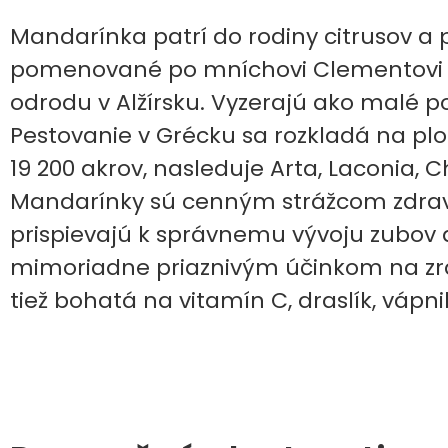
Mandarínka patrí do rodiny citrusov a 
pomenované po mníchovi Clementovi Rod
odrodu v Alžírsku. Vyzerajú ako mal
Pestovanie v Grécku sa rozkladá na plo
19 200 akrov, nasleduje Arta, Laconia, C
Mandarínky sú cenným strážcom zdravi
prispievajú k správnemu vývoju zubov a
mimoriadne priaznivým účinkom na zra
tiež bohatá na vitamín C, draslík, vápnik