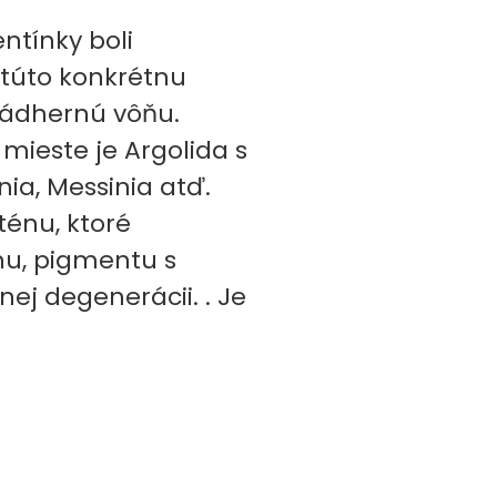
ntínky boli
 túto konkrétnu
nádhernú vôňu.
mieste je Argolida s
nia, Messinia atď.
énu, ktoré
nu, pigmentu s
j degenerácii. . Je