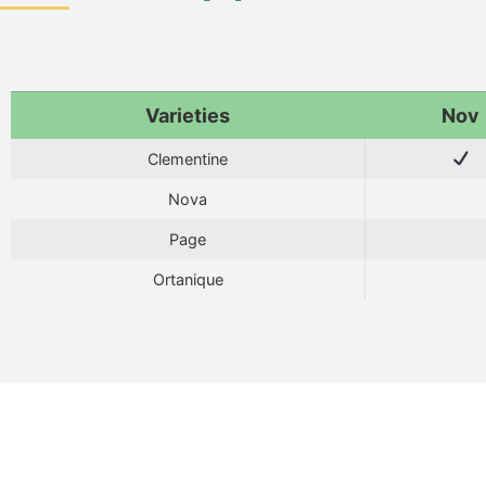
Varieties
Nov
Clementine
Nova
Page
Ortanique