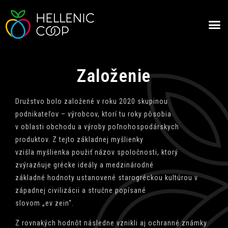
Dodávatelia – Zákazníkov
Založenie
Družstvo bolo založené v roku 2020 skupinou
podnikateľov – výrobcov, ktorí tu roky pôsobia
v oblasti obchodu a výroby poľnohospodárskych
produktov. Z tejto základnej myšlienky
vzišla myšlienka použiť názov spoločnosti, ktorý
zvýrazňuje grécke ideály a medzinárodné
základné hodnoty ustanovené starogréckou kultúrou v
západnej civilizácii a stručne popísané
slovom „ev zein“.
Z rovnakých hodnôt následne vznikli aj ochranné známky