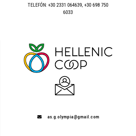
TELEFÓN: +30 2331 064639, +30 698 750
6033
as.g.olympia@gmail.com