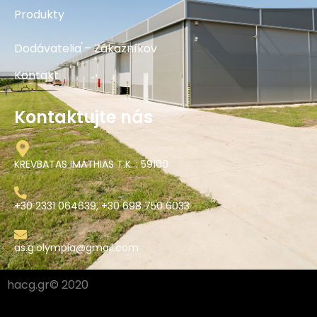
Produkty
Dodávatelia – Zákazníkov
Kontakt
Kontaktujte nás
KREVBATAS IMATHIAS T.K. : 59100
+30 2331 064639, +30 698 750 6033
as.g.olympia@gmail.com
hacg.gr© 2020