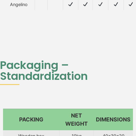
Angelino
Packaging –
Standardization
NET
PACKING
DIMENSIONS
WEIGHT
Wooden box
10kg
40x30x20