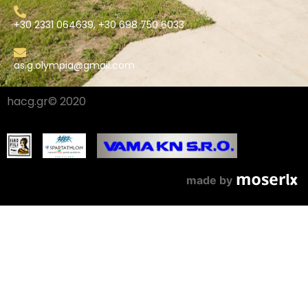
+30 2331 064639, +30 698 750 6033
as.g.olympia@gmail.com
hacg.gr© 2020
made by