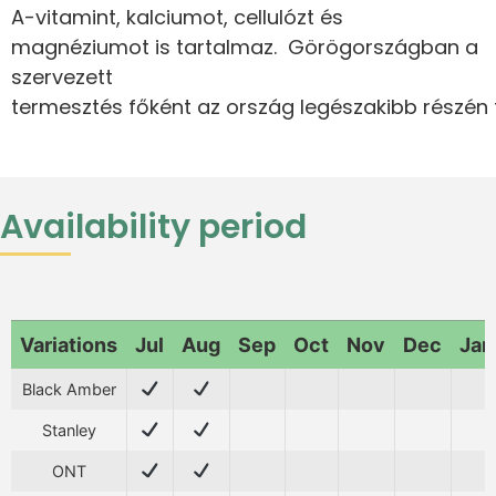
A-vitamint, kalciumot, cellulózt és
magnéziumot is tartalmaz. Görögországban a
szervezett
termesztés főként az ország legészakibb részén 
Availability period
Variations
Jul
Aug
Sep
Oct
Nov
Dec
Jan
Black Amber
Stanley
ONT