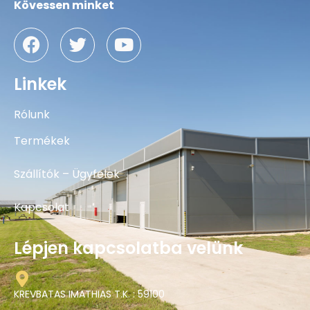
Kövessen minket
Linkek
Rólunk
Termékek
Szállítók – Ügyfelek
Kapcsolat
Lépjen kapcsolatba velünk
KREVBATAS IMATHIAS T.K. : 59100