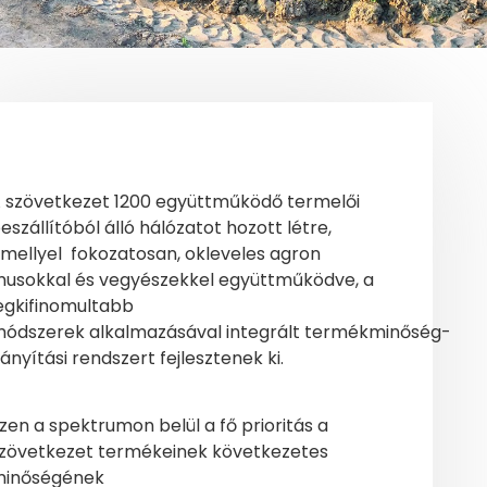
 szövetkezet 1200 együttműködő termelői
eszállítóból álló hálózatot hozott létre,
mellyel fokozatosan, okleveles agron
usokkal és vegyészekkel együttműködve, a
egkifinomultabb
ódszerek alkalmazásával integrált termékminőség-
rányítási rendszert fejlesztenek ki.
zen a spektrumon belül a fő prioritás a
zövetkezet termékeinek következetes
inőségének