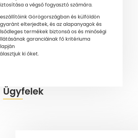
iztosítása a végső fogyasztó számára.
eszállítóink Görögországban és külföldön
gyaránt elterjedtek, és az alapanyagok és
lsődleges termékek biztonsá os és minőségi
llátásának garanciáinak fő kritériuma
lapján
álasztjuk ki őket.
Ügyfelek